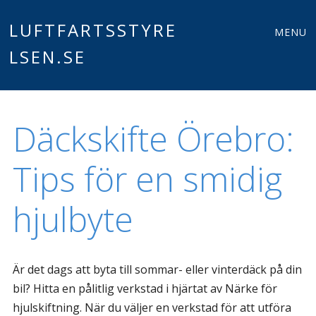
Meny
LUFTFARTSSTYRE
Gå till innehåll
MENU
LSEN.SE
Däckskifte Örebro:
Tips för en smidig
hjulbyte
Är det dags att byta till sommar- eller vinterdäck på din
bil? Hitta en pålitlig verkstad i hjärtat av Närke för
hjulskiftning. När du väljer en verkstad för att utföra