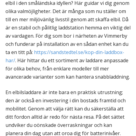
elbil i den småländska idyllen? Här guidar vi dig genom
olika valmöjligheter. Det är många som nu ställer om
till en mer miljövänlig livsstil genom att skaffa elbil. Då
är en stabil och pålitlig laddstation hemma en viktig del
av vardagen. För dig som bor i närheten av Vimmerby
och funderar på installation av en sådan enhet kan du
ta en titt på:
https://sandstedtel.se/kop-din-laddbox-
har/
. Här hittar du ett sortiment av laddare anpassade
för olika behov, från enklare modeller till mer
avancerade varianter som kan hantera snabbladdning.
En elbilsladdare är inte bara en praktisk utrustning;
den är också en investering i din bostads framtid och
mobilitet. Genom att välja rätt kan du säkerställa att
ditt fordon alltid är redo för nästa resa. På det sättet
undviker du oönskade överraskningar och kan
planera din dag utan att oroa dig för batterinivåer.